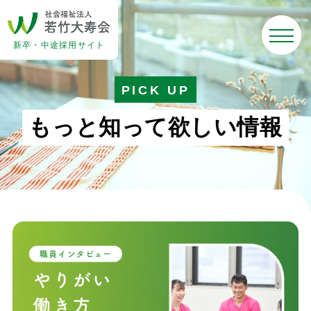
新卒・中途採用サイト
PICK UP
も
っ
と
知
っ
て
欲
し
い
情
報