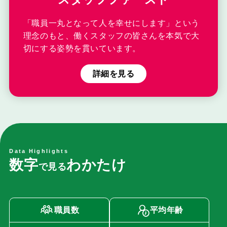
「職員一丸となって人を幸せにします」という
理念のもと、働くスタッフの皆さんを本気で大
切にする姿勢を貫いています。
詳細を見る
Data Highlights
数
字
わ
か
た
け
で
見
る
職員数
平均年齢