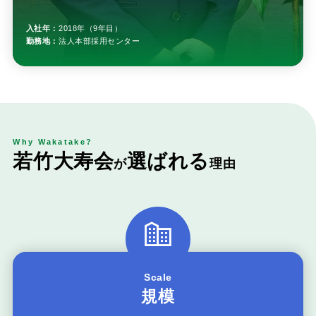
入社年：
2018年（9年目）
勤務地：
法人本部採用センター
Why Wakatake?
若
竹
大
寿
会
選
ば
れ
る
が
理
由
Scale
規模