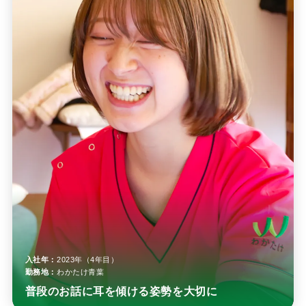
入社年：
2023年（4年目）
勤務地：
わかたけ青葉
普段のお話に耳を傾ける姿勢を大切に