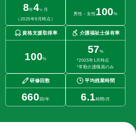
8
4
100
年
ヶ月
男性・女性
%
（2025年9月時点）
資格支援取得率
介護福祉士保有率
57
%
100
%
*2025年1月時点
*常勤介護職員のみ
研修回数
平均残業時間
660
6.1
回/年
時間/月