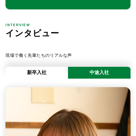
INTERVIEW
イ
ン
タ
ビ
ュ
ー
現場で働く先輩たちのリアルな声
新卒入社
中途入社