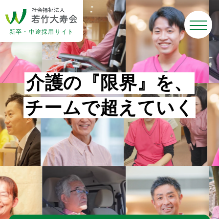
新卒・中途採用サイト
介
護
の
『
限
界
』
を
、
チ
ー
ム
で
超
え
て
い
く