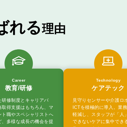
ば
れ
る
理
由
Career
Technology
教育/研修
ケアテック
た研修制度とキャリアパ
見守りセンサーや介護ロ
格取得支援はもちろん、マ
ICTを積極的に導入。業
ント職やスペシャリストへ
軽減し、スタッフが「人
ど、多様な成長の機会を提
できないケアに集中でき