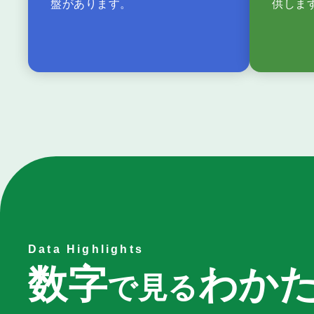
盤があります。
供しま
Data Highlights
数
字
わ
か
で
見
る