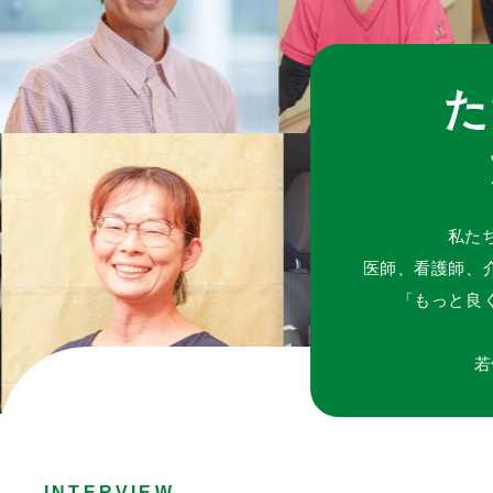
た
私た
医師、看護師、
「もっと良
若
INTERVIEW