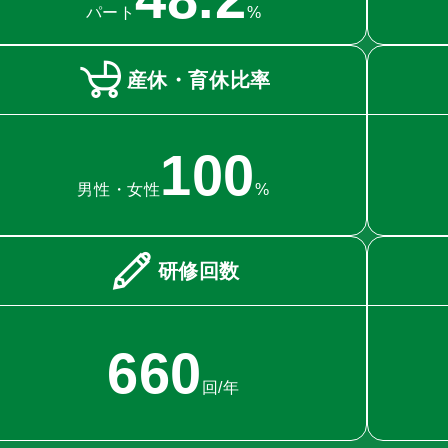
パート
%
産休・育休比率
100
男性・女性
%
研修回数
660
回/年