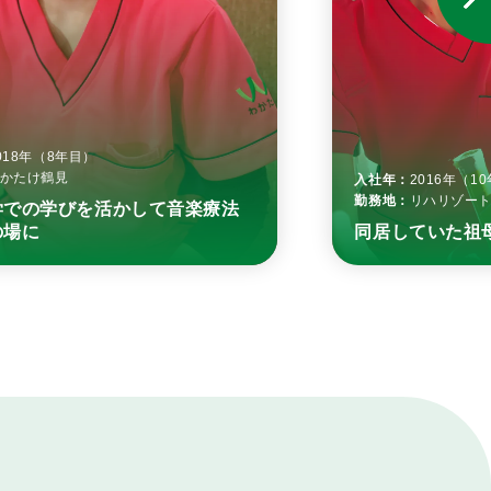
018年（8年目）
かたけ鶴見
入社年：
2016年（1
勤務地：
リハリゾー
学での学びを活かして音楽療法
の場に
同居していた祖