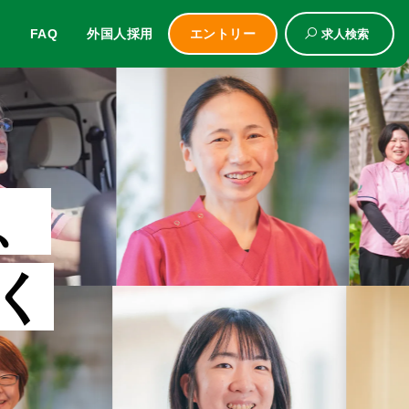
ム
FAQ
外国人採用
エントリー
求人検索
、
く