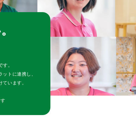
い。
。
です。
ラットに連携し、
けています。
です