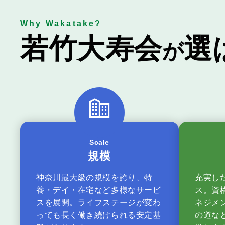
Why Wakatake?
若
竹
大
寿
会
選
が
Scale
規模
神奈川最大級の規模を誇り、特
充実し
養・デイ・在宅など多様なサービ
ス。資
スを展開。ライフステージが変わ
ネジメ
っても長く働き続けられる安定基
の道な