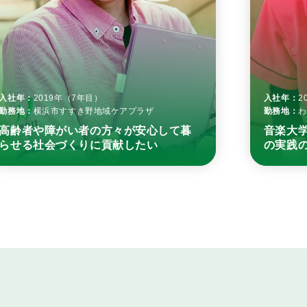
入社年：
2
入社年：
2019年（7年目）
勤務地：
わ
勤務地：
横浜市すすき野地域ケアプラザ
音楽大
高齢者や障がい者の方々が安心して暮
の実践
らせる社会づくりに貢献したい