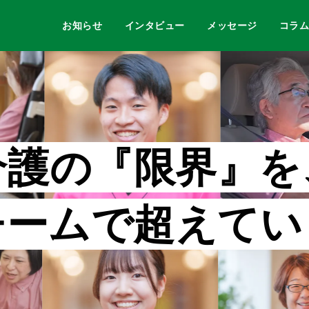
お知らせ
インタビュー
メッセージ
コラ
介
護
の
『
限
界
』
を
チ
ー
ム
で
超
え
て
い