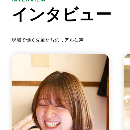
イ
ン
タ
ビ
ュ
ー
現場で働く先輩たちのリアルな声