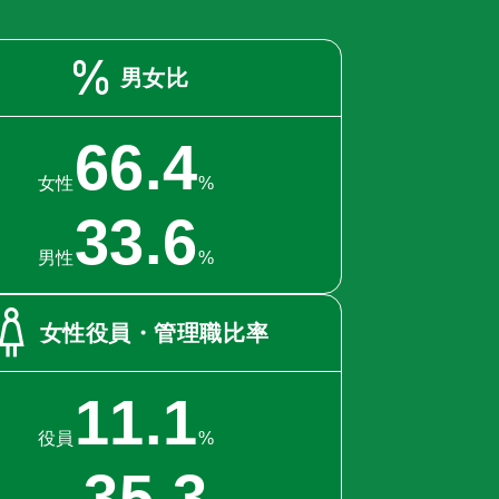
男女比
66.4
女性
%
33.6
男性
%
女性役員・管理職比率
11.1
役員
%
35.3