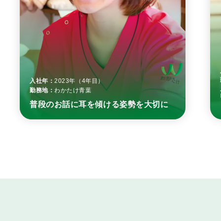
入社年：
2023年（4年目）
勤務地：
わかたけ青葉
普段のお話に耳を傾ける姿勢を大切に