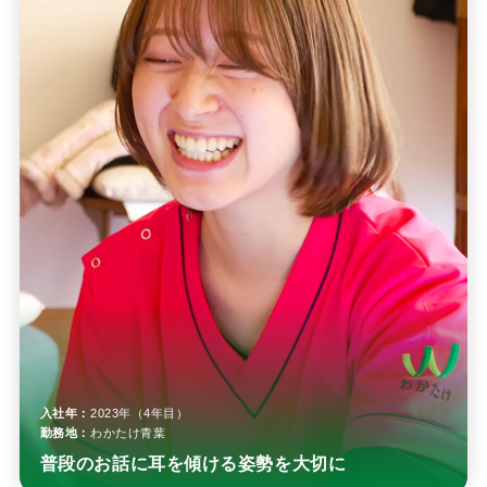
入社年：
2023年（4年目）
勤務地：
わかたけ青葉
普段のお話に耳を傾ける姿勢を大切に