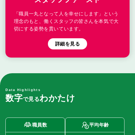
「職員一丸となって人を幸せにします」という
理念のもと、働くスタッフの皆さんを本気で大
切にする姿勢を貫いています。
詳細を見る
Data Highlights
数
字
わ
か
た
け
で
見
る
職員数
平均年齢