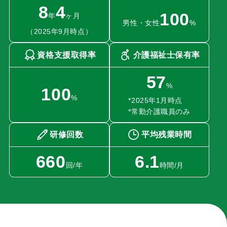
8
4
100
年
ヶ月
男性・女性
%
（2025年9月時点）
資格支援取得率
介護福祉士保有率
57
%
100
%
*2025年1月時点
*常勤介護職員のみ
研修回数
平均残業時間
660
6.1
回/年
時間/月