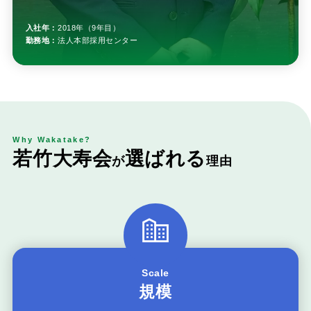
入社年：
2018年（9年目）
勤務地：
法人本部採用センター
Why Wakatake?
若
竹
大
寿
会
選
ば
れ
る
が
理
由
Scale
規模