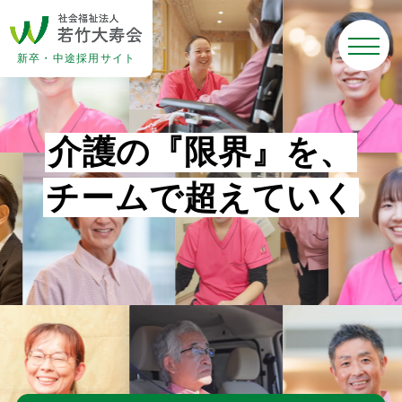
新卒・中途採用サイト
介
護
の
『
限
界
』
を
、
チ
ー
ム
で
超
え
て
い
く