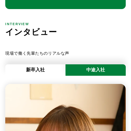
INTERVIEW
イ
ン
タ
ビ
ュ
ー
現場で働く先輩たちのリアルな声
新卒入社
中途入社