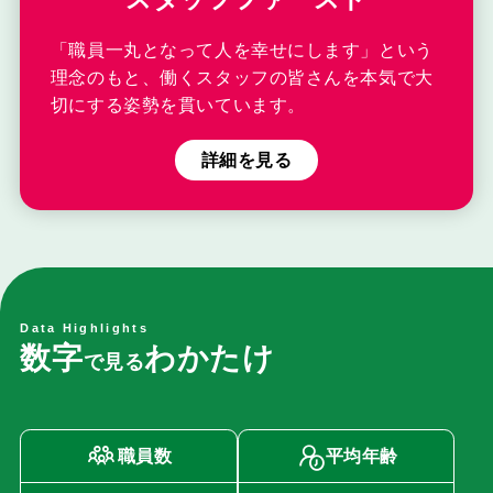
「職員一丸となって人を幸せにします」という
理念のもと、働くスタッフの皆さんを本気で大
切にする姿勢を貫いています。
詳細を見る
Data Highlights
数
字
わ
か
た
け
で
見
る
職員数
平均年齢