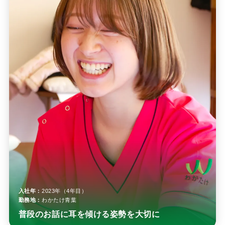
入社年：
2023年（4年目）
勤務地：
わかたけ青葉
普段のお話に耳を傾ける姿勢を大切に