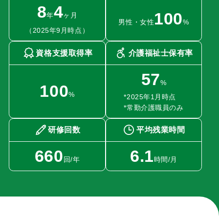
8
4
100
年
ヶ月
男性・女性
%
（2025年9月時点）
資格支援取得率
介護福祉士保有率
57
%
100
%
*2025年1月時点
*常勤介護職員のみ
研修回数
平均残業時間
660
6.1
回/年
時間/月