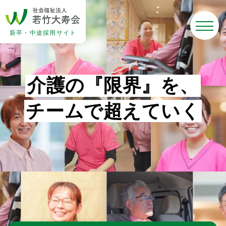
新卒・中途採用サイト
介
護
の
『
限
界
』
を
、
チ
ー
ム
で
超
え
て
い
く