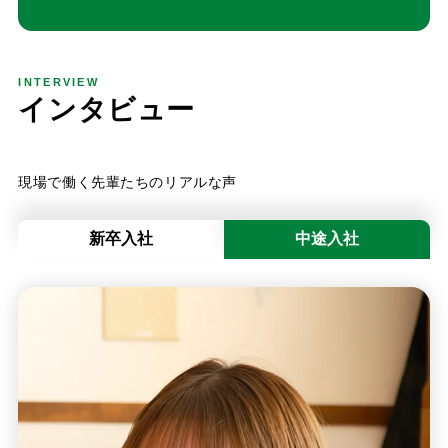
INTERVIEW
イ
ン
タ
ビ
ュ
ー
現場で働く先輩たちのリアルな声
新卒入社
中途入社