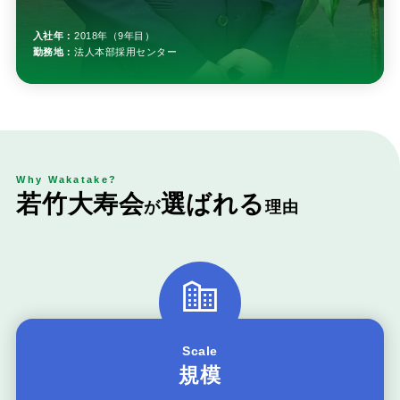
入社年：
2018年（9年目）
勤務地：
法人本部採用センター
Why Wakatake?
若
竹
大
寿
会
選
ば
れ
る
が
理
由
Scale
規模