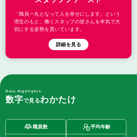
「職員一丸となって人を幸せにします」という
理念のもと、働くスタッフの皆さんを本気で大
切にする姿勢を貫いています。
詳細を見る
Data Highlights
数
字
わ
か
た
け
で
見
る
職員数
平均年齢