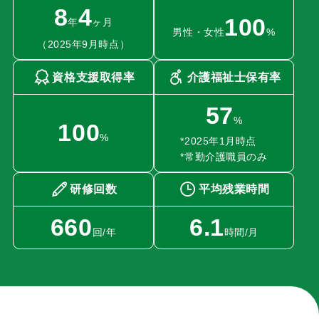
8
4
100
年
ヶ月
男性・女性
%
（2025年9月時点）
資格支援取得率
介護福祉士保有率
57
%
100
%
*2025年1月時点
*常勤介護職員のみ
研修回数
平均残業時間
660
6.1
回/年
時間/月