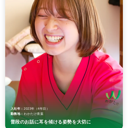
入社年：
2023年（4年目）
勤務地：
わかたけ青葉
普段のお話に耳を傾ける姿勢を大切に