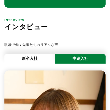
INTERVIEW
イ
ン
タ
ビ
ュ
ー
現場で働く先輩たちのリアルな声
新卒入社
中途入社