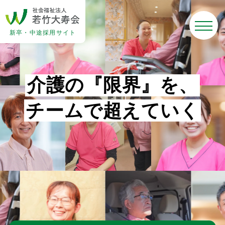
新卒・中途採用サイト
介
護
の
『
限
界
』
を
、
チ
ー
ム
で
超
え
て
い
く