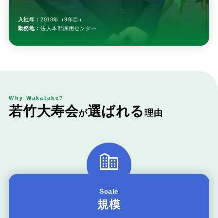
入社年：
2018年（9年目）
勤務地：
法人本部採用センター
Why Wakatake?
若
竹
大
寿
会
選
ば
れ
る
が
理
由
Scale
規模